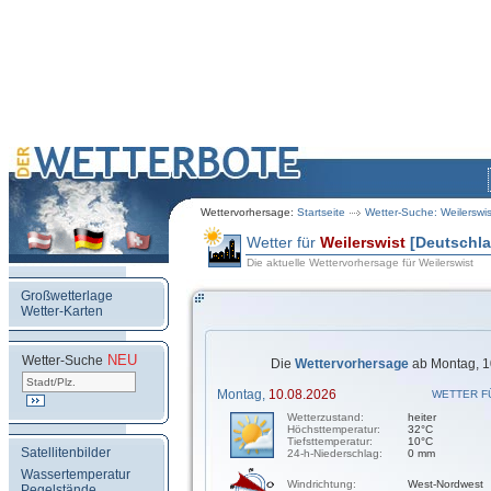
Wettervorhersage:
Startseite
Wetter-Suche: Weilerswis
Wetter für
Weilerswist
[Deutschl
Die aktuelle Wettervorhersage für Weilerswist
Großwetterlage
Wetter-Karten
NEU
.
Wetter-Suche
Die
Wettervorhersage
ab Montag, 1
Montag,
10.08.2026
WETTER F
Wetterzustand:
heiter
Höchsttemperatur:
32°C
Tiefsttemperatur:
10°C
Satellitenbilder
24-h-Niederschlag:
0 mm
Wassertemperatur
Windrichtung:
West-Nordwest
Pegelstände