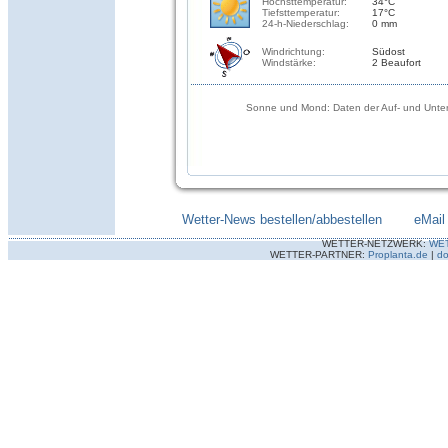
Höchsttemperatur:
34°C
Tiefsttemperatur:
17°C
24-h-Niederschlag:
0 mm
Windrichtung:
Südost
Windstärke:
2 Beaufort
Sonne und Mond: Daten der Auf- und Unter
Wetter-News bestellen/abbestellen
--------
eMail
WETTER-NETZWERK:
WE
WETTER-PARTNER:
Proplanta.de
|
do