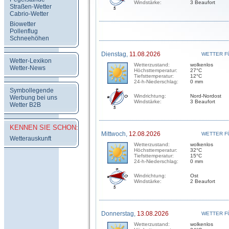
Windstärke:
3 Beaufort
Straßen-Wetter
Cabrio-Wetter
Biowetter
Pollenflug
Schneehöhen
Dienstag,
11.08.2026
WETTER F
Wetter-Lexikon
Wetterzustand:
wolkenlos
Wetter-News
Höchsttemperatur:
27°C
Tiefsttemperatur:
12°C
24-h-Niederschlag:
0 mm
Symbollegende
Windrichtung:
Nord-Nordost
Werbung bei uns
Windstärke:
3 Beaufort
Wetter B2B
KENNEN SIE SCHON:
Mittwoch,
12.08.2026
WETTER F
Wetterauskunft
Wetterzustand:
wolkenlos
Höchsttemperatur:
32°C
Tiefsttemperatur:
15°C
24-h-Niederschlag:
0 mm
Windrichtung:
Ost
Windstärke:
2 Beaufort
Donnerstag,
13.08.2026
WETTER F
Wetterzustand:
wolkenlos