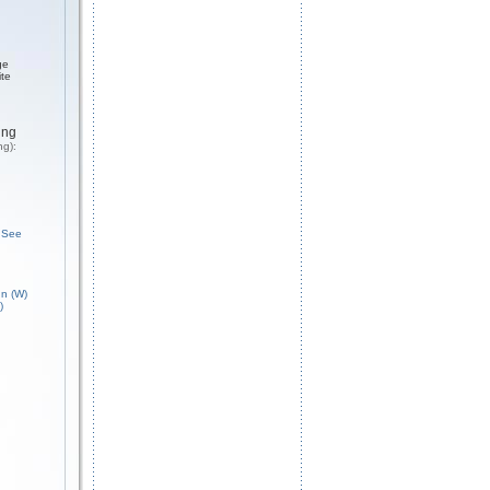
ge
ite
ung
ng):
 See
n (W)
)