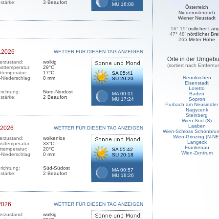
stärke:
3 Beaufort
MU 16:08
Österreich
Niederösterreich
Wiener Neustadt
16° 15'
östlicher Län
47° 48'
nördlicher Bre
265
Meter Höhe
.2026
WETTER FÜR DIESEN TAG ANZEIGEN
Orte in der Umgeb
erzustand:
wolkig
(sortiert nach Entfernu
sttemperatur:
29°C
sttemperatur:
17°C
SA 05:41
Neunkirchen
-Niederschlag:
0 mm
SU 20:20
Eisenstadt
Loretto
richtung:
Nord-Nordost
MA 00:01
Baden
stärke:
2 Beaufort
MU 17:24
Sopron
Purbach am Neusiedler
Nagycenk
Steinberg
Wien-Süd (S)
Laaben
.2026
WETTER FÜR DIESEN TAG ANZEIGEN
Wien-Schloss Schönbrun
Wien-Grinzing (N-NE
erzustand:
wolkenlos
Langeck
sttemperatur:
33°C
Frankenau
sttemperatur:
20°C
SA 05:42
Wien-Zentrum
-Niederschlag:
0 mm
SU 20:18
richtung:
Süd-Südost
MA 00:57
stärke:
2 Beaufort
MU 18:26
2026
WETTER FÜR DIESEN TAG ANZEIGEN
erzustand:
wolkig