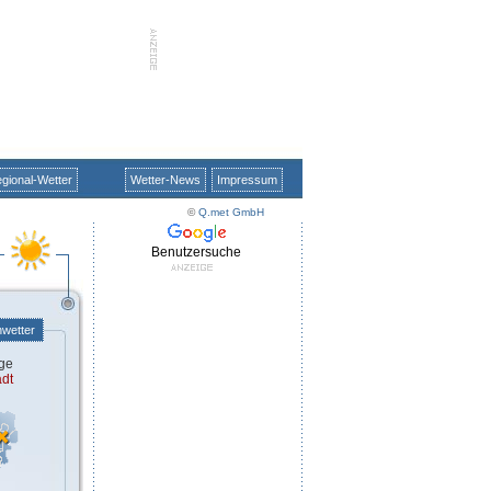
gional-Wetter
Wetter-News
Impressum
©
Q.met GmbH
Benutzersuche
nwetter
ge
dt