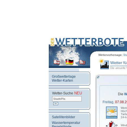
Wettervorhersage:
St
Wetter f
Die aktuelle
Großwetterlage
Wetter-Karten
NEU
.
Wetter-Suche
Die
W
Freitag,
07.08.
Wett
Höch
Tief
Satellitenbilder
24-h
Wassertemperatur
Wind
Pegelstände