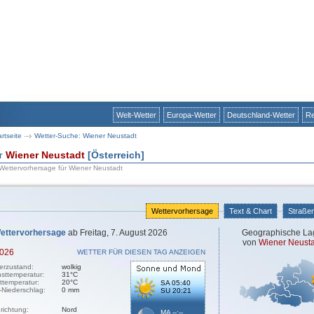
Welt-Wetter
Europa-Wetter
Deutschland-Wetter
Re
artseite
Wetter-Suche: Wiener Neustadt
ür
Wiener Neustadt
[Österreich]
 Wettervorhersage für Wiener Neustadt
Wettervorhersage
Text & Chart
Straße
ettervorhersage
ab Freitag, 7. August 2026
Geographische La
von
Wiener Neusta
2026
WETTER FÜR DIESEN TAG ANZEIGEN
erzustand:
wolkig
sttemperatur:
31°C
sttemperatur:
20°C
SA 05:40
-Niederschlag:
0 mm
SU 20:21
richtung:
Nord
MA --:--