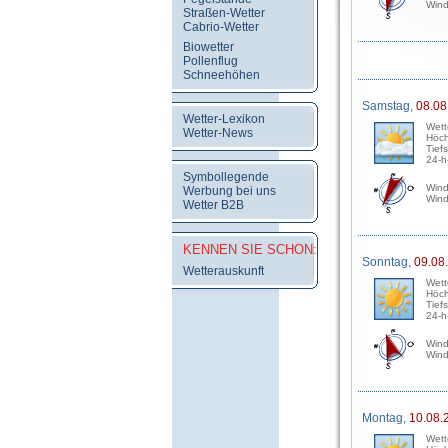
Wind
Straßen-Wetter
Cabrio-Wetter
Biowetter
Pollenflug
Schneehöhen
Samstag,
08.08
Wetter-Lexikon
Wett
Wetter-News
Höch
Tief
24-h
Symbollegende
Wind
Werbung bei uns
Wind
Wetter B2B
KENNEN SIE SCHON:
Sonntag,
09.08
Wetterauskunft
Wett
Höch
Tief
24-h
Wind
Wind
Montag,
10.08.
Wett