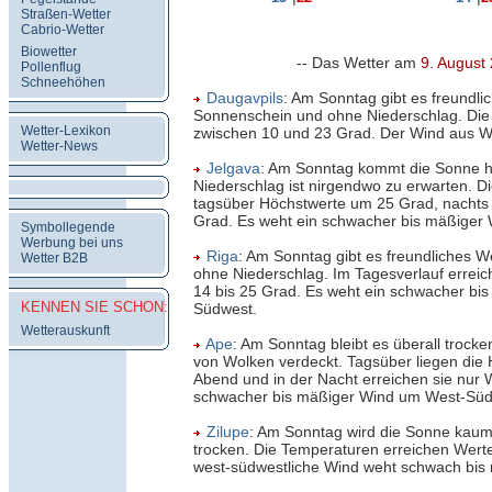
Straßen-Wetter
Cabrio-Wetter
Biowetter
-- Das Wetter am
9. August
Pollenflug
Schneehöhen
Daugavpils
: Am Sonntag gibt es freundlic
Sonnenschein und ohne Niederschlag. Die
Wetter-Lexikon
zwischen 10 und 23 Grad. Der Wind aus We
Wetter-News
Jelgava
: Am Sonntag kommt die Sonne h
Niederschlag ist nirgendwo zu erwarten. D
tagsüber Höchstwerte um 25 Grad, nachts 
Grad. Es weht ein schwacher bis mäßiger
Symbollegende
Werbung bei uns
Riga
: Am Sonntag gibt es freundliches W
Wetter B2B
ohne Niederschlag. Im Tagesverlauf errei
14 bis 25 Grad. Es weht ein schwacher bi
KENNEN SIE SCHON:
Südwest.
Wetterauskunft
Ape
: Am Sonntag bleibt es überall trocke
von Wolken verdeckt. Tagsüber liegen die
Abend und in der Nacht erreichen sie nur 
schwacher bis mäßiger Wind um West-Süd
Zilupe
: Am Sonntag wird die Sonne kaum 
trocken. Die Temperaturen erreichen Wert
west-südwestliche Wind weht schwach bis