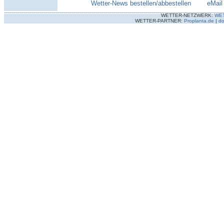
Wetter-News bestellen/abbestellen
--------
eMail
WETTER-NETZWERK:
WE
WETTER-PARTNER:
Proplanta.de
|
do