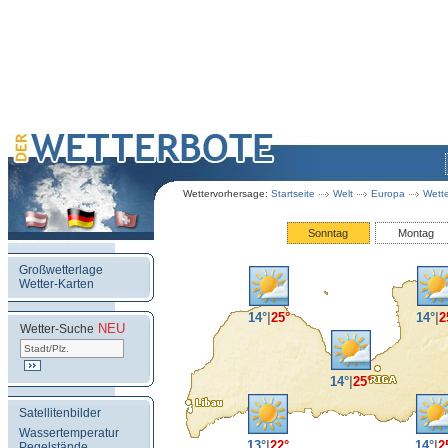
Wettervorhersage:
Startseite
Welt
Europa
Wette
Sonntag
Montag
Großwetterlage
Wetter-Karten
14°
|
25°
14°
|
2
NEU
.
Wetter-Suche
14°
|
25°
Satellitenbilder
Wassertemperatur
13°
|
22°
14°
|
2
Pegelstände