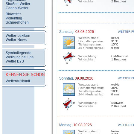
Windstärke:
2 Beaufort
Straßen-Wetter
Cabrio-Wetter
Biowetter
Pollenflug
Schneehöhen
Samstag,
08.08.2026
WETTER F
Wetter-Lexikon
Wetterzustand:
heiter
Wetter-News
Höchsttemperatur:
31°C
Tiefsttemperatur:
15°C
24-h-Niederschlag:
0 mm
Symbollegende
Windrichtung:
Ost-Nordost
Werbung bei uns
Windstärke:
1 Beaufort
Wetter B2B
KENNEN SIE SCHON:
Sonntag,
09.08.2026
WETTER F
Wetterauskunft
Wetterzustand:
wolkig
Höchsttemperatur:
36°C
Tiefsttemperatur:
18°C
24-h-Niederschlag:
0 mm
Windrichtung:
Südwest
Windstärke:
2 Beaufort
Montag,
10.08.2026
WETTER F
Wetterzustand:
heiter