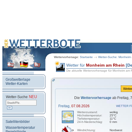
Wettervorhersage:
Startseite
Wetter-Suche: Monheim
Wetter für
Monheim am Rhein
[D
Die aktuelle Wettervorhersage für Monheim am 
Großwetterlage
Wetter-Karten
Wette
NEU
.
Wetter-Suche
Die
Wettervorhersage
ab Freitag, 
Freitag,
07.08.2026
WETTER F
Wetterzustand:
wolkig
Höchsttemperatur:
25°C
Tiefsttemperatur:
11°C
Satellitenbilder
24-h-Niederschlag:
0 mm
Wassertemperatur
Windrichtung:
Nordwest
Pegelstände