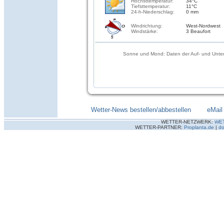
Höchsttemperatur:
34°C
Tiefsttemperatur:
11°C
24-h-Niederschlag:
0 mm
Windrichtung:
West-Nordwest
Windstärke:
3 Beaufort
Sonne und Mond: Daten der Auf- und Unter
Wetter-News bestellen/abbestellen
--------
eMail
WETTER-NETZWERK:
WE
WETTER-PARTNER:
Proplanta.de
|
do