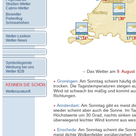
Straßen-Wetter
Cabrio-Wetter
Biowetter
Pollenflug
17°
|
30°
Schneehöhen
Wetter-Lexikon
16°
|
31°
17°
|
3
Wetter-News
Symbollegende
Werbung bei uns
-- Das Wetter am
9. August
Wetter B2B
Groningen
: Am Sonntag scheint häufig di
KENNEN SIE SCHON:
trocken. Die Tagestemperaturen steigen au
Wind ist schwach bis mäßig und kommt au
Wetterauskunft
Richtungen.
Amsterdam
: Am Sonntag gibt es meist di
wieder scheint aber auch die Sonne. Im Tag
Höchstwerte um 30 Grad, nachts sinken si
überwiegend leichter Wind kommt aus west
Enschede
: Am Sonntag scheint die Sonn
meist dichte Wolkenfelder vorüberziehen. E