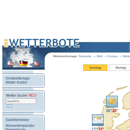
Wettervorhersage:
Startseite
Welt
Europa
Wette
Sonntag
Montag
Großwetterlage
Wetter-Karten
NEU
.
Wetter-Suche
16°
|
22°
Satellitenbilder
Wassertemperatur
17°
|
32°
Pegelstände