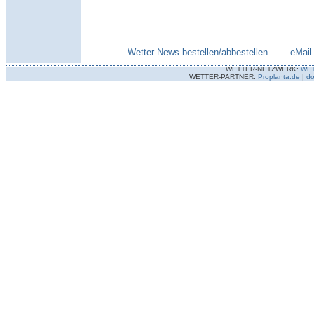
Wetter-News bestellen/abbestellen
--------
eMail
WETTER-NETZWERK:
WE
WETTER-PARTNER:
Proplanta.de
|
do