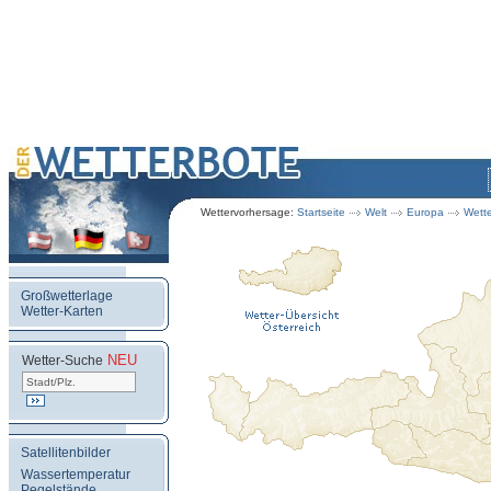
Wettervorhersage:
Startseite
Welt
Europa
Wette
Großwetterlage
Wetter-Karten
NEU
.
Wetter-Suche
Satellitenbilder
Wassertemperatur
Pegelstände