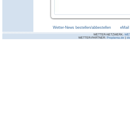
Wetter-News bestellen/abbestellen
--------
eMail
WETTER-NETZWERK:
WE
WETTER-PARTNER:
Proplanta.de
|
do