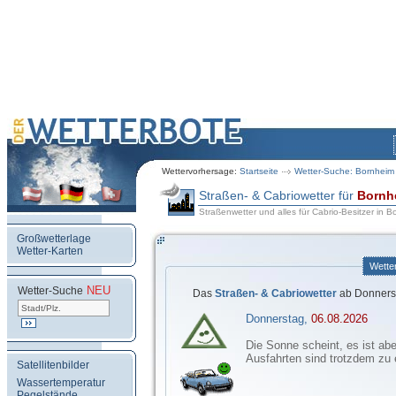
Wettervorhersage:
Startseite
Wetter-Suche: Bornheim 
Straßen- & Cabriowetter für
Bornh
Straßenwetter und alles für Cabrio-Besitzer in 
Großwetterlage
Wetter-Karten
Wette
NEU
.
Wetter-Suche
Das
Straßen- & Cabriowetter
ab Donnerst
Donnerstag,
06.08.2026
Die Sonne scheint, es ist aber
Ausfahrten sind trotzdem zu
Satellitenbilder
Wassertemperatur
Pegelstände