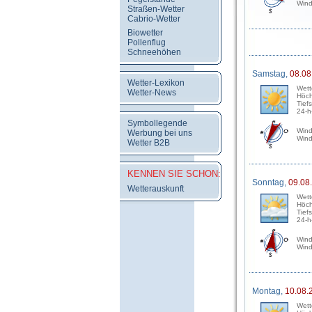
Wind
Straßen-Wetter
Cabrio-Wetter
Biowetter
Pollenflug
Schneehöhen
Samstag,
08.08
Wetter-Lexikon
Wett
Wetter-News
Höch
Tief
24-h
Symbollegende
Wind
Werbung bei uns
Wind
Wetter B2B
KENNEN SIE SCHON:
Sonntag,
09.08
Wetterauskunft
Wett
Höch
Tief
24-h
Wind
Wind
Montag,
10.08.
Wett