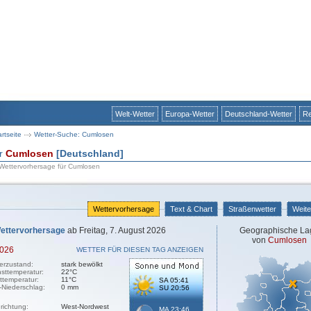
Welt-Wetter
Europa-Wetter
Deutschland-Wetter
Re
artseite
Wetter-Suche: Cumlosen
ür
Cumlosen
[Deutschland]
 Wettervorhersage für Cumlosen
Wettervorhersage
Text & Chart
Straßenwetter
Weite
ettervorhersage
ab Freitag, 7. August 2026
Geographische La
von
Cumlosen
2026
WETTER FÜR DIESEN TAG ANZEIGEN
erzustand:
stark bewölkt
sttemperatur:
22°C
sttemperatur:
11°C
SA 05:41
-Niederschlag:
0 mm
SU 20:56
richtung:
West-Nordwest
MA 23:46