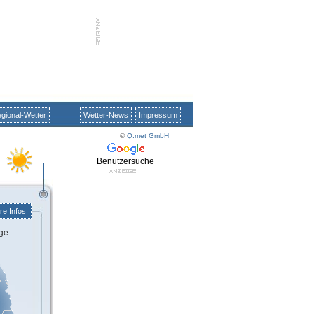
gional-Wetter
Wetter-News
Impressum
©
Q.met GmbH
Benutzersuche
re Infos
ge