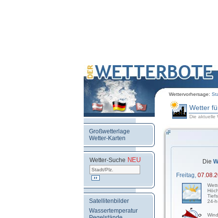
Wettervorhersage:
St
Wetter f
Die aktuelle
Großwetterlage
Wetter-Karten
NEU
.
Wetter-Suche
Die
W
Freitag,
07.08.
Wett
Höch
Tief
Satellitenbilder
24-h
Wassertemperatur
Wind
Pegelstände