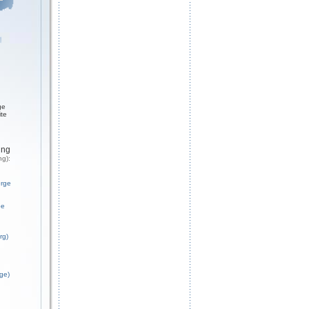
ge
ite
ung
ng):
erge
be
rg)
ge)