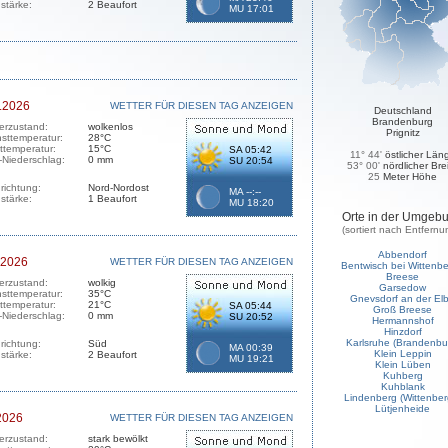
stärke:
2 Beaufort
MU 17:01
.2026
WETTER FÜR DIESEN TAG ANZEIGEN
Deutschland
Brandenburg
erzustand:
wolkenlos
Prignitz
sttemperatur:
28°C
sttemperatur:
15°C
SA 05:42
11° 44'
östlicher Län
-Niederschlag:
0 mm
SU 20:54
53° 00'
nördlicher Bre
25
Meter Höhe
richtung:
Nord-Nordost
MA --:--
stärke:
1 Beaufort
MU 18:20
Orte in der Umgeb
(sortiert nach Entfernu
Abbendorf
.2026
WETTER FÜR DIESEN TAG ANZEIGEN
Bentwisch bei Wittenb
Breese
erzustand:
wolkig
Garsedow
sttemperatur:
35°C
Gnevsdorf an der El
sttemperatur:
21°C
SA 05:44
Groß Breese
-Niederschlag:
0 mm
SU 20:52
Hermannshof
Hinzdorf
Karlsruhe (Brandenbu
richtung:
Süd
MA 00:39
Klein Leppin
stärke:
2 Beaufort
MU 19:21
Klein Lüben
Kuhberg
Kuhblank
Lindenberg (Wittenber
Lütjenheide
2026
WETTER FÜR DIESEN TAG ANZEIGEN
erzustand:
stark bewölkt