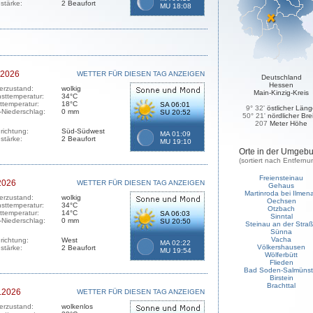
stärke:
2 Beaufort
MU 18:08
.2026
WETTER FÜR DIESEN TAG ANZEIGEN
Deutschland
Hessen
erzustand:
wolkig
Main-Kinzig-Kreis
sttemperatur:
34°C
sttemperatur:
18°C
SA 06:01
9° 32'
östlicher Län
-Niederschlag:
0 mm
SU 20:52
50° 21'
nördlicher Bre
207
Meter Höhe
richtung:
Süd-Südwest
MA 01:09
stärke:
2 Beaufort
MU 19:10
Orte in der Umgeb
(sortiert nach Entfernu
Freiensteinau
2026
WETTER FÜR DIESEN TAG ANZEIGEN
Gehaus
Martinroda bei Ilmen
erzustand:
wolkig
Oechsen
sttemperatur:
34°C
Otzbach
sttemperatur:
14°C
SA 06:03
Sinntal
-Niederschlag:
0 mm
SU 20:50
Steinau an der Stra
Sünna
Vacha
richtung:
West
MA 02:22
Völkershausen
stärke:
2 Beaufort
MU 19:54
Wölferbütt
Flieden
Bad Soden-Salmünst
Birstein
Brachttal
.2026
WETTER FÜR DIESEN TAG ANZEIGEN
erzustand:
wolkenlos