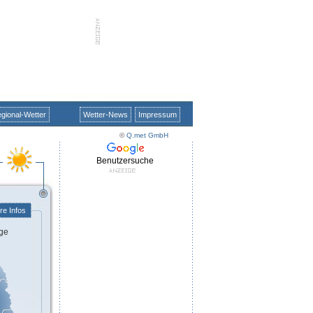
gional-Wetter
Wetter-News
Impressum
©
Q.met GmbH
Benutzersuche
re Infos
ge