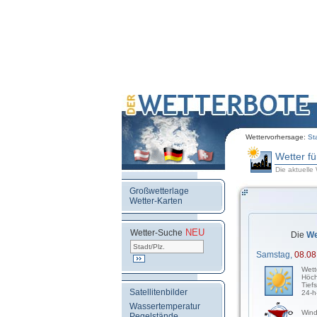
Wettervorhersage:
St
Wetter f
Die aktuelle
Großwetterlage
Wetter-Karten
NEU
.
Wetter-Suche
Die
We
Samstag,
08.08
Wett
Höch
Tief
Satellitenbilder
24-h
Wassertemperatur
Wind
Pegelstände