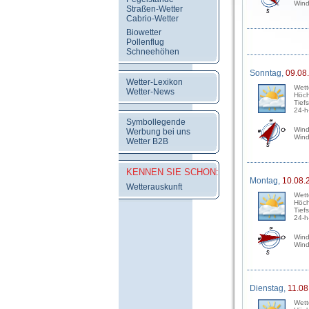
Wind
Straßen-Wetter
Cabrio-Wetter
Biowetter
Pollenflug
Schneehöhen
Sonntag,
09.08
Wetter-Lexikon
Wett
Wetter-News
Höch
Tief
24-h
Symbollegende
Wind
Werbung bei uns
Wind
Wetter B2B
KENNEN SIE SCHON:
Montag,
10.08.
Wetterauskunft
Wett
Höch
Tief
24-h
Wind
Wind
Dienstag,
11.08
Wett