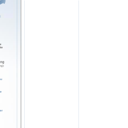
ge
ite
ung
ng):
au
ße
er