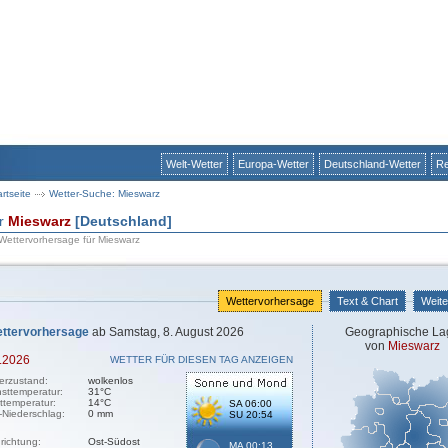
Welt-Wetter
Europa-Wetter
Deutschland-Wetter
Re
artseite
Wetter-Suche: Mieswarz
ür
Mieswarz
[Deutschland]
 Wettervorhersage für Mieswarz
Wettervorhersage
Text & Chart
Weite
ttervorhersage
ab Samstag, 8. August 2026
Geographische La
von
Mieswarz
.2026
WETTER FÜR DIESEN TAG ANZEIGEN
erzustand:
wolkenlos
sttemperatur:
31°C
sttemperatur:
14°C
SA 06:00
-Niederschlag:
0 mm
SU 20:54
richtung:
Ost-Südost
MA 00:13