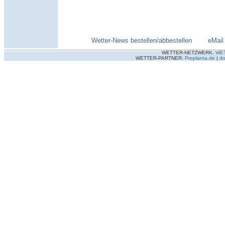
Wetter-News bestellen/abbestellen
--------
eMail
WETTER-NETZWERK:
WE
WETTER-PARTNER:
Proplanta.de
|
do