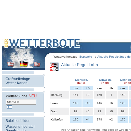
Wettervorhersage:
Startseite
Aktuelle Pegelstände de
Aktuelle Pegel Lahn
Großwetterlage
Dienstag
,
Mittwoch
,
Donner
Wetter-Karten
04.08.
05.08.
06.0
cm
+/-
cm
+/-
cm
Marburg
151
+2
150
-1
150
NEU
.
Wetter-Suche
Leun
140
+15
146
+6
126
Diez
99
+5
99
±0
99
Kalkofen
176
+4
178
+2
175
Satellitenbilder
Wassertemperatur
Alle Angaben sind Richtwerte. Angegeben wird der jew
Pegelstände