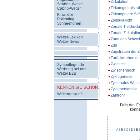
Zirkulation
Straßen-Wetter
Zirkumglobalstra
Cabrio-Wetter
Zirkumpolare St
Biowetter
Pollenflug
Zodiakallicht
Schneehöhen
Zonale Tiefdruck
Zonale Zirkulatio
Wetter-Lexikon
Zone des Schwe
Wetter-News
Zug
Zugstraßen der 
Zurückdrehen de
Zwielicht
Symbollegende
Werbung bei uns
Zwischenhoch
Wetter B2B
Zyklogenese
Zyklonales Wette
KENNEN SIE SCHON:
Zyklonenfamilie
Wetterauskunft
Zählrohr
Falls das E
könne
A
|
B
|
C
|
D
|
E