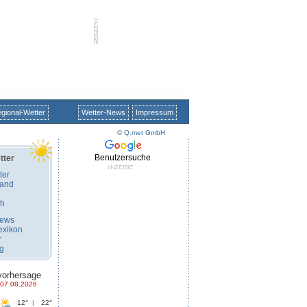
gional-Wetter
Wetter-News
Impressum
©
Q.met GmbH
Benutzersuche
tter
ter
land
ch
News
exikon
r
ug
vorhersage
07.08.2026
12°
|
22°