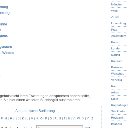
München
hlung
Wien
römung
Zürich
Luxemburg
rinne
n
Prag
igens
Amsterdam
Paris
Zyklonen
London
s Windes
Madrid
Kanaren
Balearen
Warschau
r
Venedig
Rom
Athen
rgebnis nicht Ihren Erwartungen entsprochen haben sollte,
Kreta
n Sie hier einen weiteren Suchbegriff ausprobieren:
Kopenhage
Alphabetische Sortierung:
Stockholm
Reykjavik
|
F
|
G
|
H
|
I
|
J
|
K
|
L
|
M
|
N
|
O
|
P
|
Q
|
R
|
S
|
T
|
U
|
V
|
W
|
X
|
Y
|
Z
Istanbul