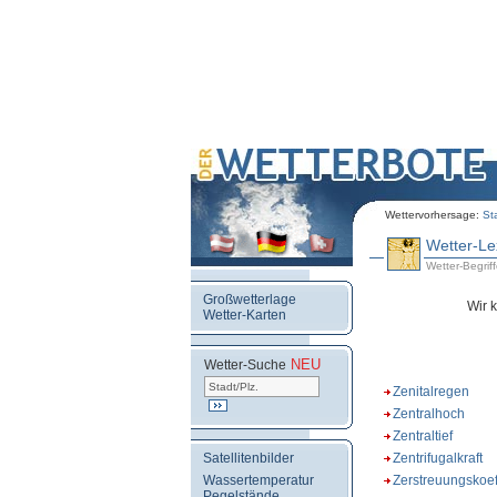
Wettervorhersage:
St
Wetter-Le
Wetter-Begriffe
Großwetterlage
Wir 
Wetter-Karten
NEU
.
Wetter-Suche
Zenitalregen
Zentralhoch
Zentraltief
Satellitenbilder
Zentrifugalkraft
Wassertemperatur
Zerstreuungskoeff
Pegelstände