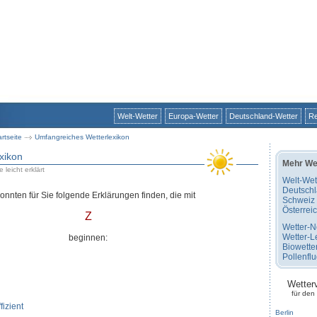
Welt-Wetter
Europa-Wetter
Deutschland-Wetter
Re
artseite
Umfangreiches Wetterlexikon
xikon
Mehr We
 leicht erklärt
Welt-Wet
Deutsch
konnten für Sie folgende Erklärungen finden, die mit
Schweiz
Österrei
Z
Wetter-
Wetter-L
beginnen:
Biowette
Pollenfl
Wetter
für den
izient
Berlin