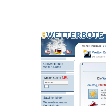
Wettervorhersage:
St
Wetter f
Die aktuelle
Großwetterlage
Wetter-Karten
NEU
.
Wetter-Suche
Die
We
Samstag,
08.08
Wett
Höch
Tief
Satellitenbilder
24-h
Wassertemperatur
Wind
Pegelstände