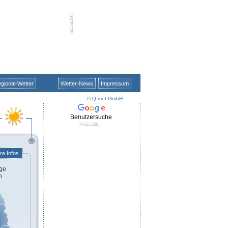
gional-Wetter
Wetter-News
Impressum
©
Q.met GmbH
Benutzersuche
re Infos
ge
n