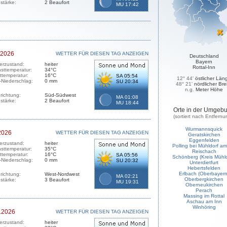
stärke:
2 Beaufort
MU 17:42
.2026
WETTER FÜR DIESEN TAG ANZEIGEN
Deutschland
Bayern
erzustand:
heiter
Rottal-Inn
sttemperatur:
34°C
sttemperatur:
16°C
SA 05:54
12° 44'
östlicher Län
-Niederschlag:
0 mm
SU 20:34
48° 21'
nördlicher Bre
n.g.
Meter Höhe
richtung:
Süd-Südwest
MA 01:08
stärke:
2 Beaufort
MU 18:44
Orte in der Umgeb
(sortiert nach Entfernu
Wurmannsquick
2026
WETTER FÜR DIESEN TAG ANZEIGEN
Geratskirchen
Eggenfelden
erzustand:
heiter
Polling bei Mühldorf am
sttemperatur:
35°C
Reischach
sttemperatur:
16°C
SA 05:56
Schönberg (Kreis Mühld
-Niederschlag:
0 mm
SU 20:32
Unterdietfurt
Hebertsfelden
Erlbach (Oberbayern
richtung:
West-Nordwest
MA 02:21
Oberbergkirchen
stärke:
3 Beaufort
MU 19:31
Oberneukirchen
Perach
Massing im Rottal
Aschau am Inn
Winhöring
.2026
WETTER FÜR DIESEN TAG ANZEIGEN
erzustand:
heiter