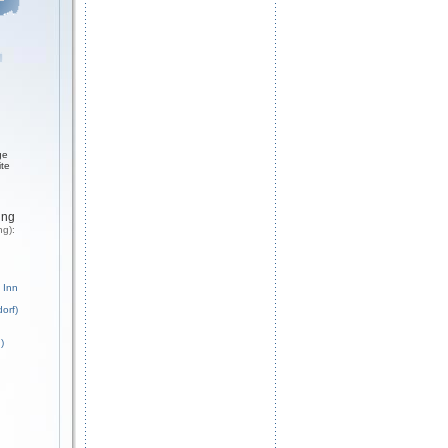
ge
ite
ung
ng):
 Inn
orf)
)