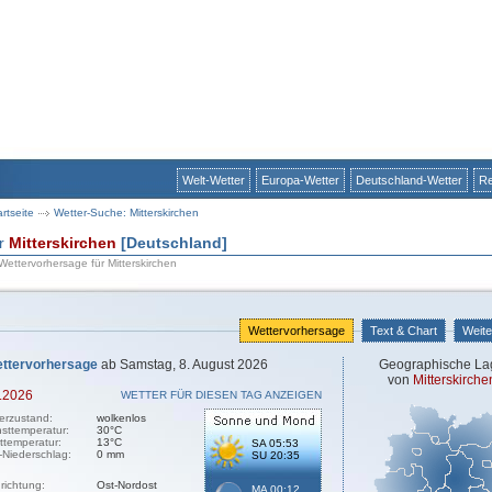
Welt-Wetter
Europa-Wetter
Deutschland-Wetter
Re
artseite
Wetter-Suche: Mitterskirchen
ür
Mitterskirchen
[Deutschland]
 Wettervorhersage für Mitterskirchen
Wettervorhersage
Text & Chart
Weite
ttervorhersage
ab Samstag, 8. August 2026
Geographische La
von
Mitterskirche
.2026
WETTER FÜR DIESEN TAG ANZEIGEN
erzustand:
wolkenlos
sttemperatur:
30°C
sttemperatur:
13°C
SA 05:53
-Niederschlag:
0 mm
SU 20:35
richtung:
Ost-Nordost
MA 00:12