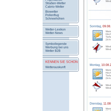
Wind
Straßen-Wetter
Cabrio-Wetter
Biowetter
Pollenflug
Schneehöhen
Sonntag,
09.08
Wetter-Lexikon
Wett
Wetter-News
Höch
Tief
24-h
Symbollegende
Wind
Werbung bei uns
Wind
Wetter B2B
KENNEN SIE SCHON:
Montag,
10.08.
Wetterauskunft
Wett
Höch
Tief
24-h
Wind
Wind
Dienstag,
11.08
Wett