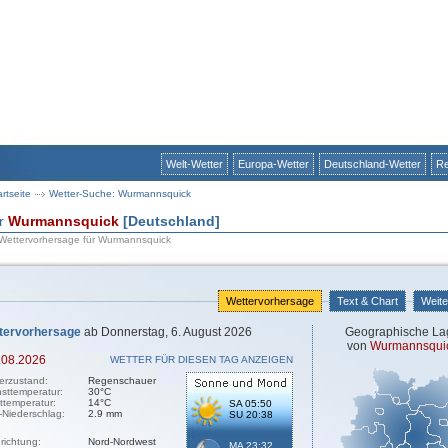
Welt-Wetter
Europa-Wetter
Deutschland-Wetter
Re
artseite
Wetter-Suche: Wurmannsquick
ür
Wurmannsquick
[Deutschland]
 Wettervorhersage für Wurmannsquick
Wettervorhersage
Text & Chart
Weite
tervorhersage
ab Donnerstag, 6. August 2026
Geographische La
von
Wurmannsqui
.08.2026
WETTER FÜR DIESEN TAG ANZEIGEN
erzustand:
Regenschauer
sttemperatur:
30°C
sttemperatur:
14°C
SA 05:50
-Niederschlag:
2.9 mm
SU 20:38
richtung:
Nord-Nordwest
MA 23:32