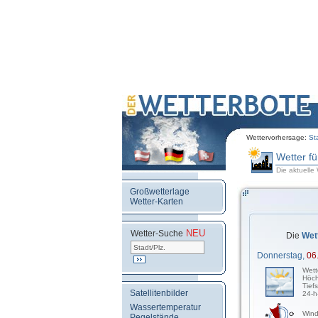
Wettervorhersage:
St
Wetter f
Die aktuelle
Großwetterlage
Wetter-Karten
NEU
.
Wetter-Suche
Die
Wet
Donnerstag,
06
Wett
Höch
Tief
Satellitenbilder
24-h
Wassertemperatur
Wind
Pegelstände