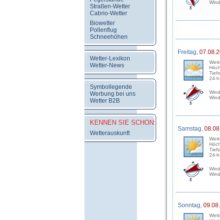
Wind
Straßen-Wetter
Cabrio-Wetter
Biowetter
Pollenflug
Schneehöhen
Freitag,
07.08.
Wetter-Lexikon
Wett
Wetter-News
Höch
Tief
24-h
Symbollegende
Wind
Werbung bei uns
Wind
Wetter B2B
KENNEN SIE SCHON:
Samstag,
08.08
Wetterauskunft
Wett
Höch
Tief
24-h
Wind
Wind
Sonntag,
09.08
Wett