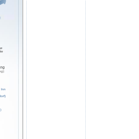
ge
ite
ung
ng):
 Inn
orf)
)