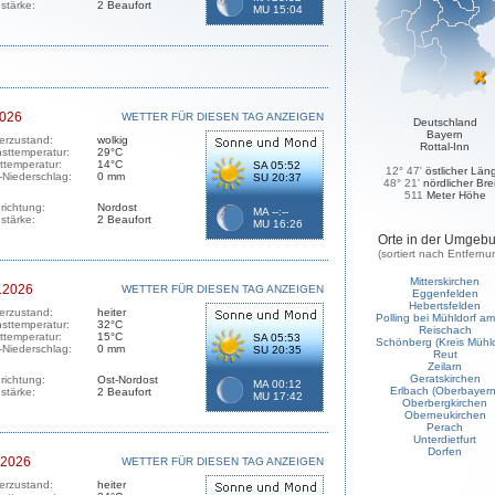
stärke:
2 Beaufort
MU 15:04
2026
WETTER FÜR DIESEN TAG ANZEIGEN
Deutschland
Bayern
erzustand:
wolkig
Rottal-Inn
sttemperatur:
29°C
sttemperatur:
14°C
SA 05:52
12° 47'
östlicher Län
-Niederschlag:
0 mm
SU 20:37
48° 21'
nördlicher Bre
511
Meter Höhe
richtung:
Nordost
MA --:--
stärke:
2 Beaufort
MU 16:26
Orte in der Umgeb
(sortiert nach Entfernu
Mitterskirchen
.2026
WETTER FÜR DIESEN TAG ANZEIGEN
Eggenfelden
Hebertsfelden
erzustand:
heiter
Polling bei Mühldorf am
sttemperatur:
32°C
Reischach
sttemperatur:
15°C
SA 05:53
Schönberg (Kreis Mühld
-Niederschlag:
0 mm
SU 20:35
Reut
Zeilarn
Geratskirchen
richtung:
Ost-Nordost
MA 00:12
Erlbach (Oberbayern
stärke:
2 Beaufort
MU 17:42
Oberbergkirchen
Oberneukirchen
Perach
Unterdietfurt
Dorfen
.2026
WETTER FÜR DIESEN TAG ANZEIGEN
erzustand:
heiter