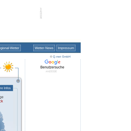
gional-Wetter
Wetter-News
Impressum
©
Q.met GmbH
Benutzersuche
re Infos
ge
ck