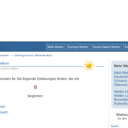
Welt-Wetter
Europa-Wetter
Deutschland-Wetter
Re
artseite
Umfangreiches Wetterlexikon
xikon
Mehr We
 leicht erklärt
Welt-Wet
Deutsch
konnten für Sie folgende Erklärungen finden, die mit
Schweiz
Österrei
B
Wetter-
Wetter-L
beginnen:
Biowette
Pollenfl
sol
esetz
Wetter
für den
Berlin