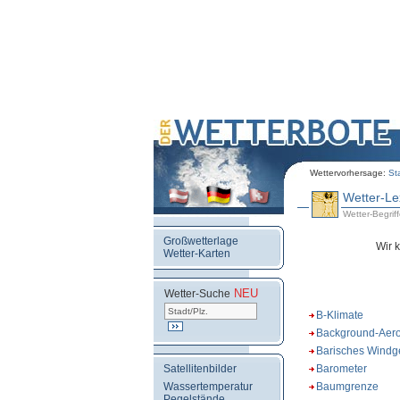
Wettervorhersage:
St
Wetter-Le
Wetter-Begriffe
Großwetterlage
Wir 
Wetter-Karten
NEU
.
Wetter-Suche
B-Klimate
Background-Aero
Barisches Windg
Satellitenbilder
Barometer
Wassertemperatur
Baumgrenze
Pegelstände