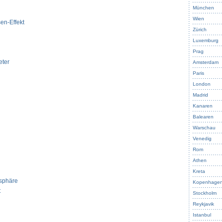
München
Wien
en-Effekt
Zürich
Luxemburg
Prag
eter
Amsterdam
Paris
London
Madrid
Kanaren
Balearen
Warschau
Venedig
Rom
Athen
Kreta
osphäre
Kopenhage
t
Stockholm
Reykjavik
Istanbul