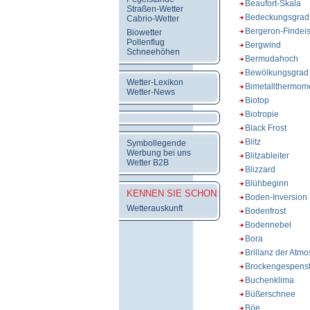
Beaufort-Skala
Straßen-Wetter
Bedeckungsgrad
Cabrio-Wetter
Bergeron-Findeis
Biowetter
Pollenflug
Bergwind
Schneehöhen
Bermudahoch
Bewölkungsgrad
Wetter-Lexikon
Bimetallthermom
Wetter-News
Biotop
Biotropie
Black Frost
Blitz
Symbollegende
Werbung bei uns
Blitzableiter
Wetter B2B
Blizzard
Blühbeginn
KENNEN SIE SCHON:
Boden-Inversion
Wetterauskunft
Bodenfrost
Bodennebel
Bora
Brillanz der Atm
Brockengespens
Buchenklima
Büßerschnee
Böe