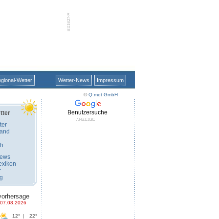
gional-Wetter
Wetter-News
Impressum
©
Q.met GmbH
Benutzersuche
tter
ter
land
ch
News
exikon
r
ug
vorhersage
07.08.2026
12°
|
22°