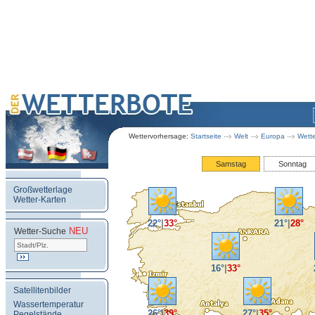
Wettervorhersage:
Startseite
Welt
Europa
Wette
Samstag
Sonntag
Großwetterlage
Wetter-Karten
22°
|
33°
21°
|
28°
NEU
.
Wetter-Suche
16°
|
33°
Satellitenbilder
Wassertemperatur
26°
|
39°
27°
|
35°
Pegelstände