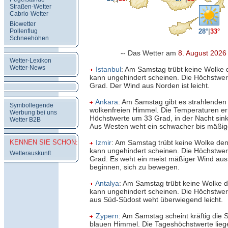
Straßen-Wetter
Cabrio-Wetter
Biowetter
Pollenflug
28°
|
33°
Schneehöhen
-- Das Wetter am
8. August 2026
Wetter-Lexikon
Wetter-News
Istanbul
: Am Samstag trübt keine Wolke
kann ungehindert scheinen. Die Höchstwer
Grad. Der Wind aus Norden ist leicht.
Ankara
: Am Samstag gibt es strahlende
Symbollegende
wolkenfreien Himmel. Die Temperaturen er
Werbung bei uns
Höchstwerte um 33 Grad, in der Nacht sin
Wetter B2B
Aus Westen weht ein schwacher bis mäßig
KENNEN SIE SCHON:
Izmir
: Am Samstag trübt keine Wolke de
kann ungehindert scheinen. Die Höchstwer
Wetterauskunft
Grad. Es weht ein meist mäßiger Wind aus
beginnen, sich zu bewegen.
Antalya
: Am Samstag trübt keine Wolke 
kann ungehindert scheinen. Die Höchstwer
aus Süd-Südost weht überwiegend leicht.
Zypern
: Am Samstag scheint kräftig die 
blauen Himmel. Die Tageshöchstwerte liege