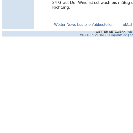
24 Grad. Der Wind ist schwach bis mäßig 
Richtung.
Wetter-News bestellen/abbestellen
--------
eMail
WETTER-NETZWERK:
WE
WETTER-PARTNER:
Proplanta.de
|
do