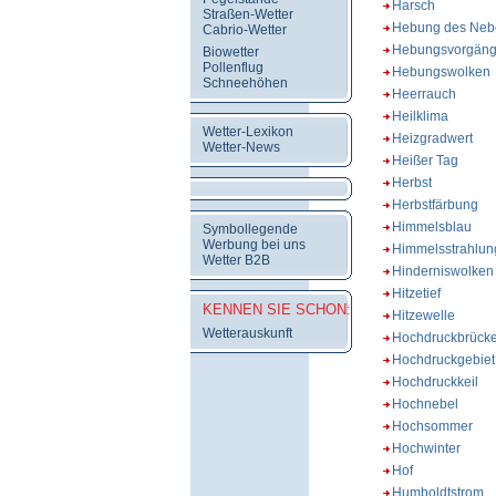
Harsch
Straßen-Wetter
Hebung des Neb
Cabrio-Wetter
Hebungsvorgänge
Biowetter
Pollenflug
Hebungswolken
Schneehöhen
Heerrauch
Heilklima
Wetter-Lexikon
Heizgradwert
Wetter-News
Heißer Tag
Herbst
Herbstfärbung
Himmelsblau
Symbollegende
Werbung bei uns
Himmelsstrahlun
Wetter B2B
Hinderniswolken
Hitzetief
KENNEN SIE SCHON:
Hitzewelle
Wetterauskunft
Hochdruckbrück
Hochdruckgebiet
Hochdruckkeil
Hochnebel
Hochsommer
Hochwinter
Hof
Humboldtstrom