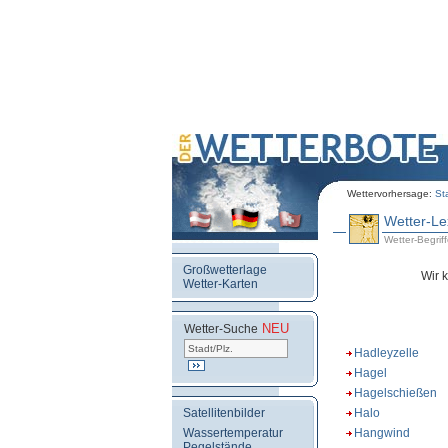
Wettervorhersage:
St
Wetter-Le
Wetter-Begriffe
Großwetterlage
Wir 
Wetter-Karten
NEU
.
Wetter-Suche
Hadleyzelle
Hagel
Hagelschießen
Satellitenbilder
Halo
Wassertemperatur
Hangwind
Pegelstände