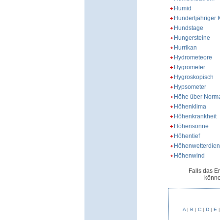
Humid
Hundertjähriger 
Hundstage
Hungersteine
Hurrikan
Hydrometeore
Hygrometer
Hygroskopisch
Hypsometer
Höhe über Norma
Höhenklima
Höhenkrankheit
Höhensonne
Höhentief
Höhenwetterdien
Höhenwind
Falls das E
könne
A
|
B
|
C
|
D
|
E