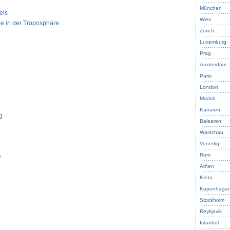
München
els
Wien
 in der Troposphäre
Zürich
Luxemburg
Prag
Amsterdam
Paris
London
Madrid
Kanaren
g
Balearen
Warschau
Venedig
Rom
e
Athen
Kreta
Kopenhage
Stockholm
Reykjavik
Istanbul