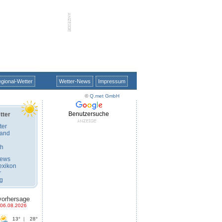
gional-Wetter
Wetter-News
Impressum
©
Q.met GmbH
Benutzersuche
tter
ter
land
ch
News
exikon
r
ug
vorhersage
06.08.2026
13°
|
28°