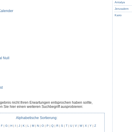
Antalya
Jerusalem
Kalender
Kairo
l Null
st
rgebnis nicht Ihren Erwartungen entsprochen haben sollte,
n Sie hier einen weiteren Suchbegriff ausprobieren:
Alphabetische Sortierung:
|
F
|
G
|
H
|
I
|
J
|
K
|
L
|
M
|
N
|
O
|
P
|
Q
|
R
|
S
|
T
|
U
|
V
|
W
|
X
|
Y
|
Z