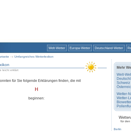
Welt-Wetter
Europa-Wetter
Deutschland-Wetter
Re
artseite
Umfangreiches Wetterlexikon
xikon
Mehr We
 leicht erklärt
Welt-Wet
Deutsch
konnten für Sie folgende Erklärungen finden, die mit
Schweiz
Österrei
H
Wetter-
Wetter-L
beginnen:
Biowette
Pollenfl
Wetter
für den
Berlin